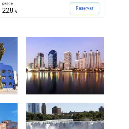
desde
desde
Reservar
228
24
€