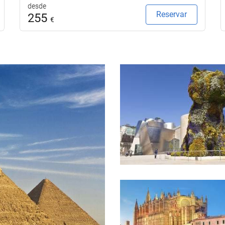
desde
Reservar
255
€