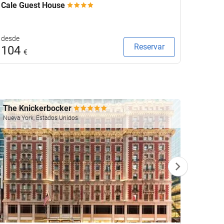
Cale Guest House
Keavan
desde
desde
Reservar
104
115
€
The Knickerbocker
Four 
Nueva York, Estados Unidos
Las Veg