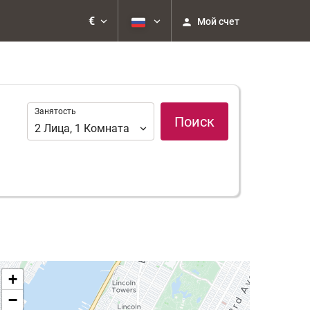
€
Мой счет
Занятость
Занятость
Поиск
2
Лица
,
1
Комната
+
−