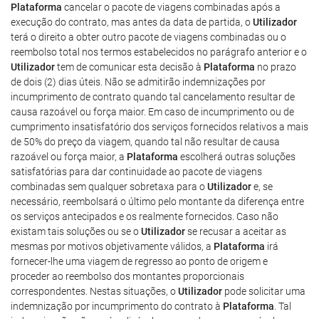
Plataforma
cancelar o pacote de viagens combinadas após a
execução do contrato, mas antes da data de partida, o
Utilizador
terá o direito a obter outro pacote de viagens combinadas ou o
reembolso total nos termos estabelecidos no parágrafo anterior e o
Utilizador
tem de comunicar esta decisão à
Plataforma
no prazo
de dois (2) dias úteis. Não se admitirão indemnizações por
incumprimento de contrato quando tal cancelamento resultar de
causa razoável ou força maior. Em caso de incumprimento ou de
cumprimento insatisfatório dos serviços fornecidos relativos a mais
de 50% do preço da viagem, quando tal não resultar de causa
razoável ou força maior, a
Plataforma
escolherá outras soluções
satisfatórias para dar continuidade ao pacote de viagens
combinadas sem qualquer sobretaxa para o
Utilizador
e, se
necessário, reembolsará o último pelo montante da diferença entre
os serviços antecipados e os realmente fornecidos. Caso não
existam tais soluções ou se o
Utilizador
se recusar a aceitar as
mesmas por motivos objetivamente válidos, a
Plataforma
irá
fornecer-lhe uma viagem de regresso ao ponto de origem e
proceder ao reembolso dos montantes proporcionais
correspondentes. Nestas situações, o
Utilizador
pode solicitar uma
indemnização por incumprimento do contrato à
Plataforma
. Tal