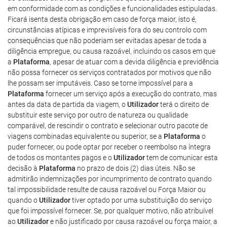
em conformidade com as condições e funcionalidades estipuladas.
Ficará isenta desta obrigação em caso de força maior, isto é,
circunstâncias atípicas e imprevisíveis fora do seu controlo com
consequências que não poderiam ser evitadas apesar de toda a
diligência empregue, ou causa razoável, incluindo os casos em que
a
Plataforma
, apesar de atuar com a devida diligência e previdência
não possa fornecer os serviços contratados por motivos que não
lhe possam ser imputáveis. Caso se torne impossível para a
Plataforma
fornecer um serviço após a execução do contrato, mas
antes da data de partida da viagem, o
Utilizador
terá o direito de
substituir este serviço por outro de natureza ou qualidade
comparável, de rescindir o contrato e selecionar outro pacote de
viagens combinadas equivalente ou superior, se a
Plataforma
o
puder fornecer, ou pode optar por receber o reembolso na íntegra
de todos os montantes pagos e o
Utilizador
tem de comunicar esta
decisão à
Plataforma
no prazo de dois (2) dias úteis. Não se
admitirão indemnizações por incumprimento de contrato quando
tal impossibilidade resulte de causa razoável ou Força Maior ou
quando o
Utilizador
tiver optado por uma substituição do serviço
que foi impossível fornecer. Se, por qualquer motivo, não atribuível
ao
Utilizador
e não justificado por causa razoável ou força maior, a