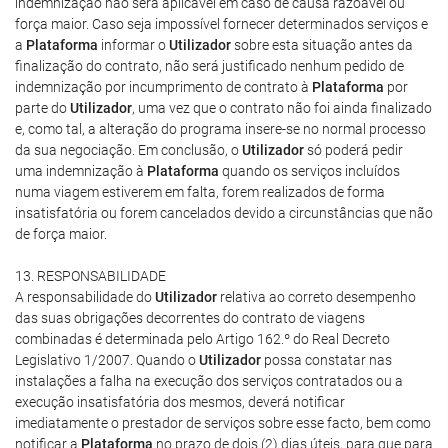
indemnização não será aplicável em caso de causa razoável ou
força maior. Caso seja impossível fornecer determinados serviços e
a
Plataforma
informar o
Utilizador
sobre esta situação antes da
finalização do contrato, não será justificado nenhum pedido de
indemnização por incumprimento de contrato à
Plataforma
por
parte do
Utilizador
, uma vez que o contrato não foi ainda finalizado
e, como tal, a alteração do programa insere-se no normal processo
da sua negociação. Em conclusão, o
Utilizador
só poderá pedir
uma indemnização à
Plataforma
quando os serviços incluídos
numa viagem estiverem em falta, forem realizados de forma
insatisfatória ou forem cancelados devido a circunstâncias que não
de força maior.
13. RESPONSABILIDADE
A responsabilidade do
Utilizador
relativa ao correto desempenho
das suas obrigações decorrentes do contrato de viagens
combinadas é determinada pelo Artigo 162.º do Real Decreto
Legislativo 1/2007. Quando o
Utilizador
possa constatar nas
instalações a falha na execução dos serviços contratados ou a
execução insatisfatória dos mesmos, deverá notificar
imediatamente o prestador de serviços sobre esse facto, bem como
notificar a
Plataforma
no prazo de dois (2) dias úteis, para que para