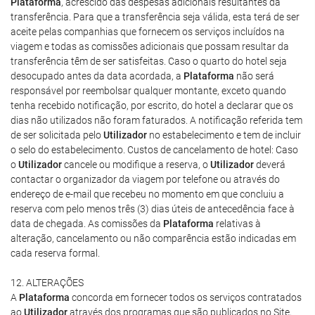
Plataforma
, acrescido das despesas adicionais resultantes da
transferência. Para que a transferência seja válida, esta terá de ser
aceite pelas companhias que fornecem os serviços incluídos na
viagem e todas as comissões adicionais que possam resultar da
transferência têm de ser satisfeitas. Caso o quarto do hotel seja
desocupado antes da data acordada, a
Plataforma
não será
responsável por reembolsar qualquer montante, exceto quando
tenha recebido notificação, por escrito, do hotel a declarar que os
dias não utilizados não foram faturados. A notificação referida tem
de ser solicitada pelo
Utilizador
no estabelecimento e tem de incluir
o selo do estabelecimento. Custos de cancelamento de hotel: Caso
o
Utilizador
cancele ou modifique a reserva, o
Utilizador
deverá
contactar o organizador da viagem por telefone ou através do
endereço de e-mail que recebeu no momento em que concluiu a
reserva com pelo menos três (3) dias úteis de antecedência face à
data de chegada. As comissões da
Plataforma
relativas à
alteração, cancelamento ou não comparência estão indicadas em
cada reserva formal.
12. ALTERAÇÕES
A
Plataforma
concorda em fornecer todos os serviços contratados
ao
Utilizador
através dos programas que são publicados no Site,