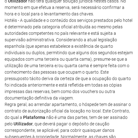
o
Utilizador
não terá qualquer solução jurídica nestes casos. No
momento em que efetua a reserva, será necessário confirmar a
hora e o local para o levantamento das chaves.
Hotéis - A qualidade e o conteúdo dos serviços prestados pelo hotel
é determinado pela categoria oficial atribuída ao mesmo pelas
autoridades competentes no país relevante e está sujeita a
supervisão administrativa. Considerando a atual legislação
espanhola (que apenas estabelece a existência de quarto
individuais ou duplos, permitindo que alguns dos segundos estejam
equipados com uma terceira ou quarta cama), presume-se que a
utilização de uma terceira e/ou quarta cama é sempre feita com o
conhecimento das pessoas que ocupam o quarto. Este
pressuposto tácito deriva da certeza de que a ocupação do quarto
foi indicada anteriormente e está refletida em todas as cópias
impressas das reservas, bem como dos vouchers ou outra
documentação definitiva da viagem.
Regra geral, ao arrendar apartamento, o hóspede tem de assinar o
contrato de autorização oficial da locação no local. Este Contrato,
do qual a
Plataforma
não é uma das partes, tem de ser assinado
pelo
Utilizador
, que deverá pagar o depósito de caução
correspondente, se aplicável, para cobrir quaisquer danos
subsequentes à propriedade. Normalmente, as chaves são