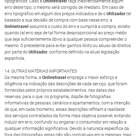
tipográficos. Caso a
Onlinetravel
faça inadvertidamente algum
erro deste tipo, o mesmo será corrigido de imediato. Em caso de
erro tipográfico em algum dos preços indicados e de o
Utilizador
ter
baseado a sua decisão de compra com base nesse erro, a
Onlinetravel
assumirá o custo do erro e cumprirá a compra, exceto
quando tal erro seja de tal forma desproporcional ao preço médio
que seja suficientemente óbvio a qualquer pessoa compreender o
mesmo. O precedente para evitar ganhos ilícito ou abuso de direitos
por parte do
Utilizador
, conforme definido na atual legislação
espanhola.
14. OUTRAS MATÉRIAS IMPORTANTES
Da mesma forma, a
Onlinetravel
emprega o maior esforço e
diligência na indicação das descrições de cada serviço, que foram
fornecidas pelos próprios estabelecimentos, nas datas das
reservas, para o que, no programa, dispõe de fotografias
informativas de pessoas, cenários e apartamentos, com a intenção
de que, em cada momento, essas descrições reflitam a realidade
dos serviços contratados da forma mais objetiva possível, evitando
induzir em erro, confundir ou enganar o consumidor em relação a
qualquer informação significativa. Devido à natureza específica da
fora das fotografias, estas não são contratuais em si mesmas, mas