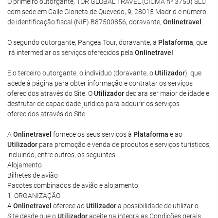
O primeiro outorgante, TOR GLOBAL TRAVEL (CICMA nº 3750) SLU
com sede em Calle Glorieta de Quevedo, 9, 28015 Madrid e número
de identificação fiscal (NIF) B87500856, doravante,
Onlinetravel
.
O segundo outorgante, Pangea Tour, doravante, a
Plataforma
, que
irá intermediar os serviços oferecidos pela
Onlinetravel
.
E o terceiro outorgante, o indivíduo (doravante, o
Utilizador
), que
acede à página para obter informação e contratar os serviços
oferecidos através do Site. O
Utilizador
declara ser maior de idade e
desfrutar de capacidade jurídica para adquirir os serviços
oferecidos através do Site.
A
Onlinetravel
fornece os seus serviços à
Plataforma
e ao
Utilizador
para promoção e venda de produtos e serviços turísticos,
incluindo, entre outros, os seguintes:
Alojamento
Bilhetes de avião
Pacotes combinados de avião e alojamento
1. ORGANIZAÇÃO
A
Onlinetravel
oferece ao
Utilizador
a possibilidade de utilizar o
Site desde que o
Utilizador
aceite na íntegra as Condições gerais