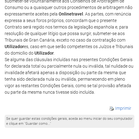
submeter-se voluntariamente aos Conselhos de Arbitragem de
Consumo ou a quaisquer outros procedimentos de arbitragem não
expressamente aceites pela
Onlinetravel
. As partes, com renúncia
expressa a seus foros próprios, concordam que o presente
Contrato será regido nos termos da legislação espanhola e, para
resolução de qualquer litígio que possa surgir, submeter-se aos
Tribunais de Gran Canária, exceto no caso da contratação com
Utilizador
es, caso em que serão competentes os Juízos e Tribunais
do domicílio do
Utilizador
.
Se alguma das cláusulas incluídas nas presentes Condições Gerais
for declarada total ou parcialmente nula ou inválida, tal nulidade ou
invalidade afetará apenas a disposição ou parte da mesma que
tenha sido declarada nula ou inválida, permanecendo em pleno
vigor as restantes Condições Gerais, como se tal provisão afetada
ou parte da mesma nunca tivesse sido incluída.
Imprimir
Se quer guardar estas condições gerais, aceda ao menu iniciar do seu computador
e clique em "Guardar como..."