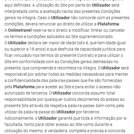
aqui definidas. A utilização do Site por parte do
Utilizador
será
interpretada como a aceitação tácita das presentes Condições
gerais na íntegra. Caso o
Utilizador
não concorde com as presentes
condições, deverá renunciar ao direito de utilizar a
Plataforma
.
A
Onlinetravel
reserva-se o direito a modificar, limitar ou cancelar
os termos e condições aplicados ao Site supramencionado.
O
Utilizador
declara ser maior de idade (isto é, que tem idade igual
ou superior a 18 anos) e que desfruta de capacidade jurídica para
ficar vinculado nos termos do presente Contrato e para utilizar o
Site em conformidade com as Condições gerais delineadas no
presente, que compreende e reconhece na íntegra. O
Utilizador
será
responsável por adotar todas as medidas necessárias para manter
a confidencialidade das palavras-passes que lhe são fornecidas
pela
Plataforma
para aceder ao Site e para evitar o acesso não
autorizado de terceiros. O
Utilizador
concorda assumir total
responsabilidade por quaisquer custos decorrentes do acesso ao
presente Site através da respetiva palavra-passe, bem como pela
utilizar da palavra-passe do
Utilizador
por terceiros.
Adicionalmente, o
Utilizador
garante que toda a informação por si
facultada, tanto para obter acesso ao Site como durante a
utilização do mesmo, é verdadeira, completa e precisa e concorda