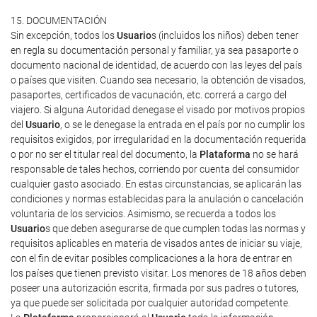
15. DOCUMENTACIÓN
Sin excepción, todos los
Usuario
s (incluidos los niños) deben tener
en regla su documentación personal y familiar, ya sea pasaporte o
documento nacional de identidad, de acuerdo con las leyes del país
o países que visiten. Cuando sea necesario, la obtención de visados,
pasaportes, certificados de vacunación, etc. correrá a cargo del
viajero. Si alguna Autoridad denegase el visado por motivos propios
del
Usuario
, o se le denegase la entrada en el país por no cumplir los
requisitos exigidos, por irregularidad en la documentación requerida
o por no ser el titular real del documento, la
Plataforma
no se hará
responsable de tales hechos, corriendo por cuenta del consumidor
cualquier gasto asociado. En estas circunstancias, se aplicarán las
condiciones y normas establecidas para la anulación o cancelación
voluntaria de los servicios. Asimismo, se recuerda a todos los
Usuario
s que deben asegurarse de que cumplen todas las normas y
requisitos aplicables en materia de visados antes de iniciar su viaje,
con el fin de evitar posibles complicaciones a la hora de entrar en
los países que tienen previsto visitar. Los menores de 18 años deben
poseer una autorización escrita, firmada por sus padres o tutores,
ya que puede ser solicitada por cualquier autoridad competente.