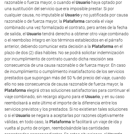
razonable o fuerza mayor, o cuando el
Usuario
haya optado por
una sustitución del servicio que era imposible prestar. Si por
cualquier causa, no imputable al
Usuario
y no justificada por causa
razonable o de fuerza mayor, la
Plataforma
cancela el viaje
combinado una vez formalizado el contrato, pero antes de la fecha
de salida, el
Usuario
tendrá derecho a obtener otro viaje combinado
o el reembolso íntegro en los términos establecidos en el párrafo
anterior, debiendo comunicar esta decisión a la
Plataforma
en el
plazo de dos (2) días hábiles. No se podrá solicitar indemnización
por incumplimiento de contrato cuando dicha rescisión sea
consecuencia de una causa razonable o de fuerza mayor. En caso
de incumplimiento o cumplimiento insatisfactorio de los servicios
prestados que supongan más del 50 % del precio del viaje, cuando
ello no sea consecuencia de causa razonable de fuerza mayor, la
Plataforma
elegirá otras soluciones satisfactorias para continuar el
viaje combinado, sin recargo alguno para el
Usuario
, y en su caso
reembolsará a este último el importe de la diferencia entre los
servicios previstos y los prestados. Si no existieran tales soluciones
o si el
Usuario
se negara a aceptarlas por razones objetivamente
válidas, en todo caso, la
Plataforma
le facilitará un viaje de ida y
vuelta al punto de origen, reembolsándole las cantidades