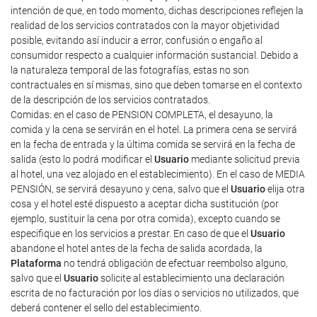
intención de que, en todo momento, dichas descripciones reflejen la
realidad de los servicios contratados con la mayor objetividad
posible, evitando así inducir a error, confusión o engaño al
consumidor respecto a cualquier información sustancial. Debido a
la naturaleza temporal de las fotografías, estas no son
contractuales en sí mismas, sino que deben tomarse en el contexto
de la descripción de los servicios contratados.
Comidas: en el caso de PENSION COMPLETA, el desayuno, la
comida y la cena se servirán en el hotel. La primera cena se servirá
en la fecha de entrada y la última comida se servirá en la fecha de
salida (esto lo podrá modificar el
Usuario
mediante solicitud previa
al hotel, una vez alojado en el establecimiento). En el caso de MEDIA
PENSIÓN, se servirá desayuno y cena, salvo que el
Usuario
elija otra
cosa y el hotel esté dispuesto a aceptar dicha sustitución (por
ejemplo, sustituir la cena por otra comida), excepto cuando se
especifique en los servicios a prestar. En caso de que el
Usuario
abandone el hotel antes de la fecha de salida acordada, la
Plataforma
no tendrá obligación de efectuar reembolso alguno,
salvo que el
Usuario
solicite al establecimiento una declaración
escrita de no facturación por los días o servicios no utilizados, que
deberá contener el sello del establecimiento.