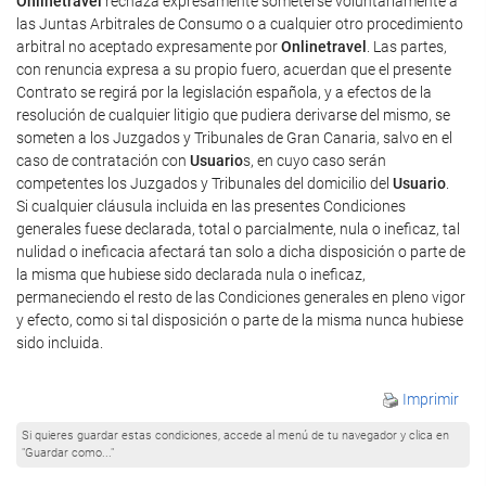
Onlinetravel
rechaza expresamente someterse voluntariamente a
las Juntas Arbitrales de Consumo o a cualquier otro procedimiento
arbitral no aceptado expresamente por
Onlinetravel
. Las partes,
con renuncia expresa a su propio fuero, acuerdan que el presente
Contrato se regirá por la legislación española, y a efectos de la
resolución de cualquier litigio que pudiera derivarse del mismo, se
someten a los Juzgados y Tribunales de Gran Canaria, salvo en el
caso de contratación con
Usuario
s, en cuyo caso serán
competentes los Juzgados y Tribunales del domicilio del
Usuario
.
Si cualquier cláusula incluida en las presentes Condiciones
generales fuese declarada, total o parcialmente, nula o ineficaz, tal
nulidad o ineficacia afectará tan solo a dicha disposición o parte de
la misma que hubiese sido declarada nula o ineficaz,
permaneciendo el resto de las Condiciones generales en pleno vigor
y efecto, como si tal disposición o parte de la misma nunca hubiese
sido incluida.
Imprimir
Si quieres guardar estas condiciones, accede al menú de tu navegador y clica en
"Guardar como..."