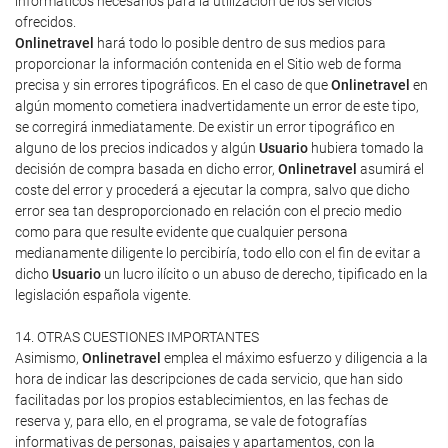
informáticos necesarios para la utilización de los servicios
ofrecidos.
Onlinetravel
hará todo lo posible dentro de sus medios para
proporcionar la información contenida en el Sitio web de forma
precisa y sin errores tipográficos. En el caso de que
Onlinetravel
en
algún momento cometiera inadvertidamente un error de este tipo,
se corregirá inmediatamente. De existir un error tipográfico en
alguno de los precios indicados y algún
Usuario
hubiera tomado la
decisión de compra basada en dicho error,
Onlinetravel
asumirá el
coste del error y procederá a ejecutar la compra, salvo que dicho
error sea tan desproporcionado en relación con el precio medio
como para que resulte evidente que cualquier persona
medianamente diligente lo percibiría, todo ello con el fin de evitar a
dicho
Usuario
un lucro ilícito o un abuso de derecho, tipificado en la
legislación española vigente.
14. OTRAS CUESTIONES IMPORTANTES
Asimismo,
Onlinetravel
emplea el máximo esfuerzo y diligencia a la
hora de indicar las descripciones de cada servicio, que han sido
facilitadas por los propios establecimientos, en las fechas de
reserva y, para ello, en el programa, se vale de fotografías
informativas de personas, paisajes y apartamentos, con la