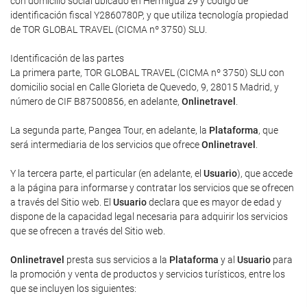
con domicilio social ubicado en Hermigua 29 y código de
identificación fiscal Y2860780P, y que utiliza tecnología propiedad
de TOR GLOBAL TRAVEL (CICMA nº 3750) SLU.
Identificación de las partes
La primera parte, TOR GLOBAL TRAVEL (CICMA nº 3750) SLU con
domicilio social en Calle Glorieta de Quevedo, 9, 28015 Madrid, y
número de CIF B87500856, en adelante,
Onlinetravel
.
La segunda parte, Pangea Tour, en adelante, la
Plataforma
, que
será intermediaria de los servicios que ofrece
Onlinetravel
.
Y la tercera parte, el particular (en adelante, el
Usuario
), que accede
a la página para informarse y contratar los servicios que se ofrecen
a través del Sitio web. El
Usuario
declara que es mayor de edad y
dispone de la capacidad legal necesaria para adquirir los servicios
que se ofrecen a través del Sitio web.
Onlinetravel
presta sus servicios a la
Plataforma
y al
Usuario
para
la promoción y venta de productos y servicios turísticos, entre los
que se incluyen los siguientes: