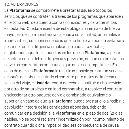
12. ALTERACIONES
La
Plataforma
se compromete a prestar al
Usuario
todos los
servicios que se contraten a través de los programas que aparecen
en el Sitio web, de acuerdo con las condiciones y características
estipuladas. Quedará exenta de esta obligación en caso de fuerza
mayor, es decir, circunstancias ajenas a su voluntad, anormales e
imprevisibles, con consecuencias que no hubieran podido evitarse a
pesar de toda la diligencia empleada, o causa razonable,
englobando aquellos supuestos en los que la
Plataforma
, a pesar
de actuar con la debida diligencia y previsión, no pudiera prestar los
servicios contratados por causas que no le sean imputables. En
caso de que a la
Plataforma
le resulte imposible prestar un servicio
después de haber ejecutado el contrato pero antes de la fecha de
salida del viaje, el
Usuario
tendrá derecho a sustituir dicho servicio
por otro de naturaleza o calidad comparable, a resolver el contrato
y seleccionar otro paquete de viaje combinado equivalente o
superior, en caso de que la
Plataforma
pueda prestarlo, o a recibir la
devolución íntegra de las cantidades abonadas, debiendo
comunicar esta decisión a la
Plataforma
en el plazo de dos (2) días
hábiles. No se podrá reclamar indemnización por incumplimiento de
contrato cuando dicha imposibilidad sea consecuencia de causa