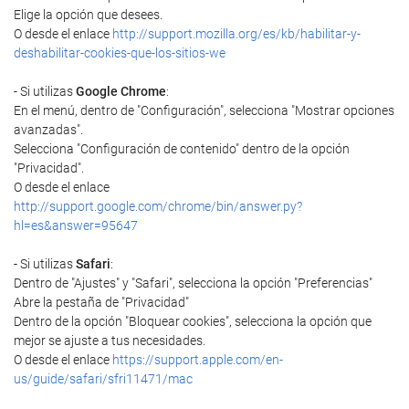
Elige la opción que desees.
O desde el enlace
http://support.mozilla.org/es/kb/habilitar-y-
deshabilitar-cookies-que-los-sitios-we
- Si utilizas
Google Chrome
:
En el menú, dentro de "Configuración", selecciona "Mostrar opciones
avanzadas".
Selecciona "Configuración de contenido" dentro de la opción
"Privacidad".
O desde el enlace
http://support.google.com/chrome/bin/answer.py?
hl=es&answer=95647
- Si utilizas
Safari
:
Dentro de "Ajustes" y "Safari", selecciona la opción "Preferencias"
Abre la pestaña de "Privacidad"
Dentro de la opción "Bloquear cookies", selecciona la opción que
mejor se ajuste a tus necesidades.
O desde el enlace
https://support.apple.com/en-
us/guide/safari/sfri11471/mac