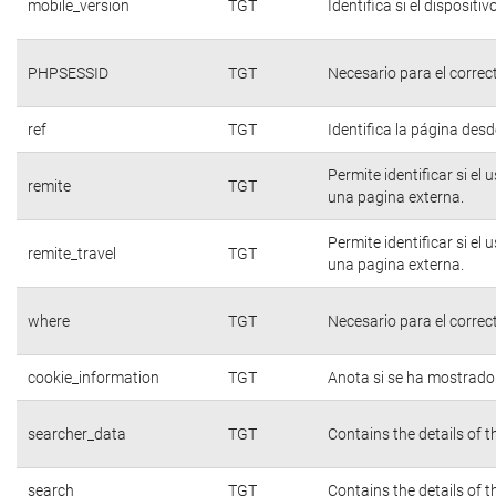
mobile_version
TGT
Identifica si el dispositiv
PHPSESSID
TGT
Necesario para el correc
ref
TGT
Identifica la página desde
Permite identificar si el
remite
TGT
una pagina externa.
Permite identificar si el
remite_travel
TGT
una pagina externa.
where
TGT
Necesario para el correc
cookie_information
TGT
Anota si se ha mostrado e
searcher_data
TGT
Contains the details of 
search
TGT
Contains the details of 