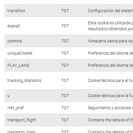
transition
TGT
Configuración del siste
Esta cookie es utilizada
expopt
TGT
resultados obtenidos por
cosmos
TGT
Almacena datos para cate
uniqueCookie
TGT
Preferencia del idioma d
PLAY_LANG
TGT
Preferencia del idioma d
tracking_statistics
TGT
Cookie técnica para el f
u
TGT
Cookie técnica para la f
mkt_pref
TGT
Seguimiento y acciones d
transport_flight
TGT
Contains the details of 
transport_train
TGT
Contains the details of 