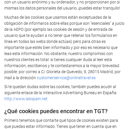
con un usuario anónimo y su ordenador, y no proporcionan por si
mismas los datos personales del usuario, ¡puedes estar tranquilo!
Muchas de las cookies que usamos están exceptuadas de la
obligación de informaros sobre ellas porque son "esenciales" a juicio
de la AEPD (por ejemplo las cookies de sesión y de entrada de
usuario que te ayudan a no tener que rellenar los formularios en
línea en todas las webs donde actúas) pero para otras es
importante que estés bien informado y por eso es necesario que
leas esta información. No obstante, nuestro compromiso con
nuestros clientes es total: si tienes cualquier duda al leer esta
información, escríbenos y te contestaremos a la mayor brevedad
posible: por correo a C/ Glorieta de Quevedo, 9, 28015 Madrid, por
mail a la dirección
customerservice@onlinetravel.es
Si te quedan dudas sobre las cookies, también puedes acudir al
siguiente enlace de la Interactive Advertising Bureau en España:
http://www.iabspain.net
¿Qué cookies puedes encontrar en TGT?
Primero tenemos que contarte qué tipos de cookies existen para
que puedas estar informado. Tienes que tener en cuenta que en