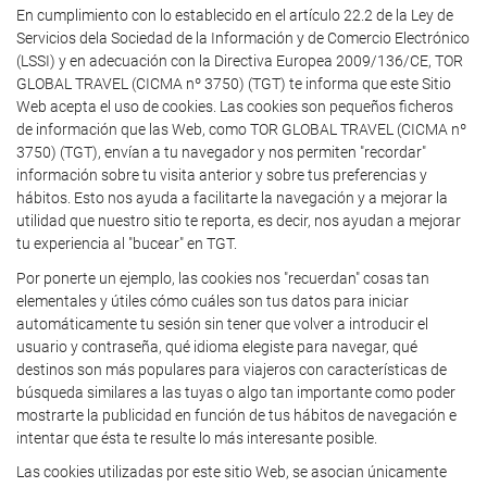
En cumplimiento con lo establecido en el artículo 22.2 de la Ley de
Servicios dela Sociedad de la Información y de Comercio Electrónico
(LSSI) y en adecuación con la Directiva Europea 2009/136/CE, TOR
GLOBAL TRAVEL (CICMA nº 3750) (TGT) te informa que este Sitio
Web acepta el uso de cookies. Las cookies son pequeños ficheros
de información que las Web, como TOR GLOBAL TRAVEL (CICMA nº
3750) (TGT), envían a tu navegador y nos permiten "recordar"
información sobre tu visita anterior y sobre tus preferencias y
hábitos. Esto nos ayuda a facilitarte la navegación y a mejorar la
utilidad que nuestro sitio te reporta, es decir, nos ayudan a mejorar
tu experiencia al "bucear" en TGT.
Por ponerte un ejemplo, las cookies nos "recuerdan" cosas tan
elementales y útiles cómo cuáles son tus datos para iniciar
automáticamente tu sesión sin tener que volver a introducir el
usuario y contraseña, qué idioma elegiste para navegar, qué
destinos son más populares para viajeros con características de
búsqueda similares a las tuyas o algo tan importante como poder
mostrarte la publicidad en función de tus hábitos de navegación e
intentar que ésta te resulte lo más interesante posible.
Las cookies utilizadas por este sitio Web, se asocian únicamente